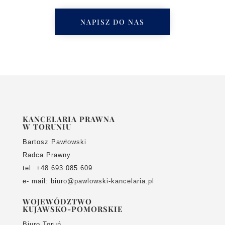
NAPISZ DO NAS
KANCELARIA PRAWNA
W TORUNIU
Bartosz Pawłowski
Radca Prawny
tel. +48 693 085 609
e- mail: biuro@pawlowski-kancelaria.pl
WOJEWÓDZTWO
KUJAWSKO-POMORSKIE
Biuro Toruń