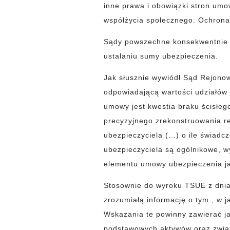
inne prawa i obowiązki stron um
współżycia społecznego. Ochrona
Sądy powszechne konsekwentnie or
ustalaniu sumy ubezpieczenia.
Jak słusznie wywiódł Sąd Rejonow
odpowiadającą wartości udziałów
umowy jest kwestia braku ścisłeg
precyzyjnego zrekonstruowania r
ubezpieczyciela (…) o ile świadc
ubezpieczyciela są ogólnikowe, w
elementu umowy ubezpieczenia ja
Stosownie do wyroku TSUE z dnia 
zrozumiałą informację o tym , w j
Wskazania te powinny zawierać ja
podstawowych aktywów oraz związ