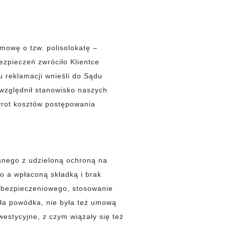
umowę o tzw. polisolokatę –
zpieczeń zwróciło Klientce
u reklamacji wnieśli do Sądu
względnił stanowisko naszych
zwrot kosztów postępowania
anego z udzieloną ochroną na
 a wpłaconą składką i brak
ubezpieczeniowego, stosowanie
iła powódka, nie była też umową
estycyjne, z czym wiązały się też