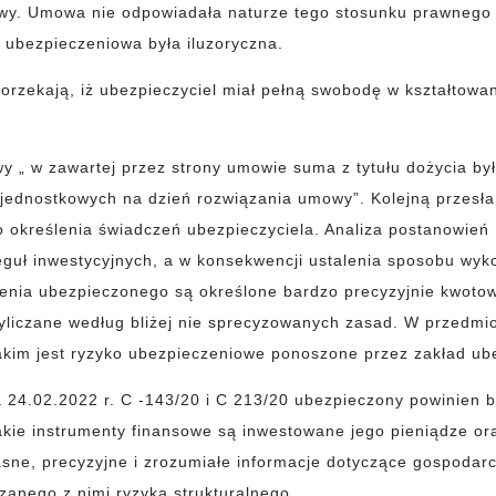
owy. Umowa nie odpowiadała naturze tego stosunku prawnego 
 ubezpieczeniowa była iluzoryczna.
zekają, iż ubezpieczyciel miał pełną swobodę w kształtowan
y „ w zawartej przez strony umowie suma z tytułu dożycia był
 jednostkowych na dzień rozwiązania umowy”. Kolejną przesł
o określenia świadczeń ubezpieczyciela. Analiza postanowień
eguł inwestycyjnych, a w konsekwencji ustalenia sposobu wyk
zenia ubezpieczonego są określone bardzo precyzyjnie kwotow
yliczane według bliżej nie sprecyzowanych zasad. W przedmio
kim jest ryzyko ubezpieczeniowe ponoszone przez zakład u
24.02.2022 r. C -143/20 i C 213/20 ubezpieczony powinien by
akie instrumenty finansowe są inwestowane jego pieniądze ora
sne, precyzyjne i zrozumiałe informacje dotyczące gospodar
anego z nimi ryzyka strukturalnego.