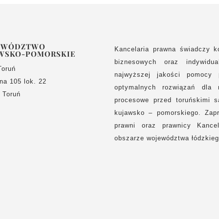
EWÓDZTWO
Kancelaria prawna świadczy k
WSKO-POMORSKIE
biznesowych oraz indywidua
Toruń
najwyższej jakości pomocy 
lna 105 lok. 22
optymalnych rozwiązań dla 
 Toruń
procesowe przed toruńskimi 
kujawsko – pomorskiego. Zap
prawni oraz prawnicy Kancel
obszarze województwa łódzkieg