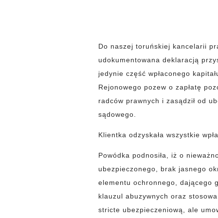
Do naszej toruńskiej kancelarii p
udokumentowana deklaracją przys
jedynie część wpłaconego kapitał
Rejonowego pozew o zapłatę pozo
radców prawnych i zasądził od ub
sądowego.
Klientka odzyskała wszystkie wp
Powódka podnosiła, iż o nieważno
ubezpieczonego, brak jasnego ok
elementu ochronnego, dającego g
klauzul abuzywnych oraz stosowan
stricte ubezpieczeniową, ale umo