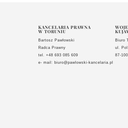
KANCELARIA PRAWNA
WOJ
W TORUNIU
KUJA
Bartosz Pawłowski
Biuro 
Radca Prawny
ul. Po
tel. +48 693 085 609
87-100
e- mail: biuro@pawlowski-kancelaria.pl