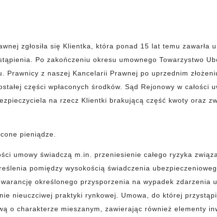
rawnej zgłosiła się Klientka, która ponad 15 lat temu zawarła 
tąpienia. Po zakończeniu okresu umownego Towarzystwo Ube
u. Prawnicy z naszej Kancelarii Prawnej po uprzednim złożeni
stałej części wpłaconych środków. Sąd Rejonowy w całości u
ezpieczyciela na rzecz Klientki brakującą część kwoty oraz 
łacone pieniądze.
ści umowy świadczą m.in. przeniesienie całego ryzyka związ
reślenia pomiędzy wysokością świadczenia ubezpieczeniowego
warancję określonego przysporzenia na wypadek zdarzenia 
ie nieuczciwej praktyki rynkowej. Umowa, do której przystąp
wą o charakterze mieszanym, zawierając również elementy inw