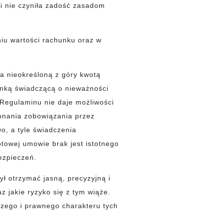
i nie czyniła zadość zasadom
iu wartości rachunku oraz w
a nieokreśloną z góry kwotą
anką świadczącą o nieważności
 Regulaminu nie daje możliwości
onania zobowiązania przez
o, a tyle świadczenia
towej umowie brak jest istotnego
bezpieczeń.
ł otrzymać jasną, precyzyjną i
z jakie ryzyko się z tym wiąże.
czego i prawnego charakteru tych