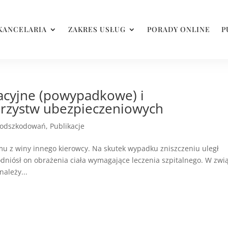
KANCELARIA
ZAKRES USŁUG
PORADY ONLINE
P
cyjne (powypadkowe) i
arzystw ubezpieczeniowych
 odszkodowań
,
Publikacje
u z winy innego kierowcy. Na skutek wypadku zniszczeniu uległ
niósł on obrażenia ciała wymagające leczenia szpitalnego. W zwi
ależy...