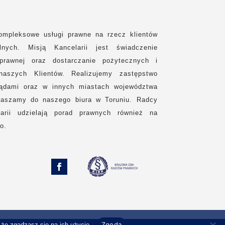
ompleksowe usługi prawne na rzecz klientów
lnych. Misją Kancelarii jest świadczenie
prawnej oraz dostarczanie pożytecznych i
naszych Klientów. Realizujemy zastępstwo
sądami oraz w innych miastach województwa
raszamy do naszego biura w Toruniu. Radcy
arii udzielają porad prawnych również na
o.
Zgoda
że zgadzasz się na ich użycie.