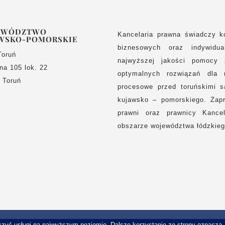
EWÓDZTWO
Kancelaria prawna świadczy k
WSKO-POMORSKIE
biznesowych oraz indywidua
Toruń
najwyższej jakości pomocy 
lna 105 lok. 22
optymalnych rozwiązań dla 
 Toruń
procesowe przed toruńskimi 
kujawsko – pomorskiego. Zap
prawni oraz prawnicy Kancel
obszarze województwa łódzkieg
czyć usługi na najwyższym poziomie. Dalsze korzystanie ze strony oznacza, 