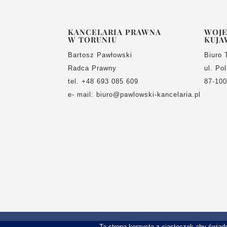
KANCELARIA PRAWNA
WOJ
W TORUNIU
KUJA
Bartosz Pawłowski
Biuro 
Radca Prawny
ul. Po
tel. +48 693 085 609
87-100
e- mail: biuro@pawlowski-kancelaria.pl
Ta strona korzysta z ciasteczek aby świad